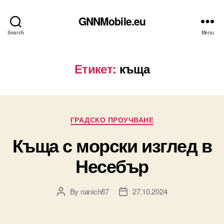
GNNMobile.eu
Search
Menu
Етикет:
къща
Categories
ГРАДСКО ПРОУЧВАНЕ
Къща с морски изглед в
Несебър
By
nanich87
27.10.2024
Post
Post
author
date