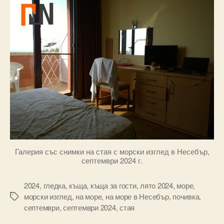
Галерия със снимки на стая с морски изглед в Несебър,
септември 2024 г.
2024
,
гледка
,
къща
,
къща за гости
,
лято 2024
,
море
,
морски изглед
,
на море
,
на море в Несебър
,
почивка
,
Tags
септември
,
септември 2024
,
стая