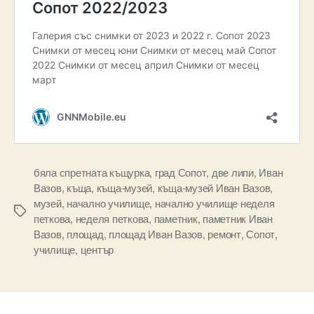
бяла спретната къщурка
,
град Сопот
,
две липи
,
Иван
Вазов
,
къща
,
къща-музей
,
къща-музей Иван Вазов
,
музей
,
начално училище
,
начално училище неделя
Tags
петкова
,
неделя петкова
,
паметник
,
паметник Иван
Вазов
,
площад
,
площад Иван Вазов
,
ремонт
,
Сопот
,
училище
,
център