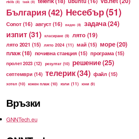
vb.net
(20)
telerik
(18)
ubuntu
(16)
rtklib
(8)
task
(8)
Несебър
(51)
България
(42)
задача
(24)
Сопот
(16)
август
(16)
видео
(8)
изпит
(31)
лято
(19)
класиране
(9)
море
(20)
лято 2021
(15)
май
(15)
лято 2024
(11)
плаж
(18)
почивна станция
(15)
програма
(15)
решение
(25)
пролет 2023
(12)
резултат
(10)
телерик
(34)
файл
(15)
септември
(14)
юли
(11)
хотел
(10)
южен плаж
(10)
юни
(9)
Връзки
GNNTech.eu