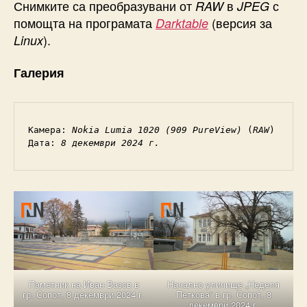
Снимките са преобразувани от
в
с
RAW
JPEG
помощта на програмата
(версия за
Darktable
).
Linux
Галерия
Камера: 
Nokia Lumia 1020 (909 PureView)
 (
RAW
)

Дата: 
8 декември 2024 г.
Паметник на Иван Вазов в
Начално уличище „Неделя
гр. Сопот, 8 декември 2024 г.
Петкова“ в гр. Сопот, 8
декември 2024 г.