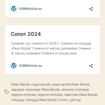
Иван Вазов
,
къща-музей
,
къща-музей Иван Вазов
,
народно читалище Иван Вазов
,
начално училище
Tags
неделя петкова
,
неделя петкова
,
паметник Иван Вазов
,
площад
,
площад Иван Вазов
,
Сопот
,
център