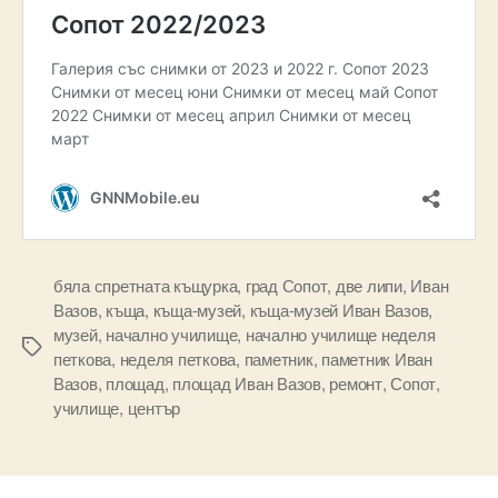
бяла спретната къщурка
,
град Сопот
,
две липи
,
Иван
Вазов
,
къща
,
къща-музей
,
къща-музей Иван Вазов
,
музей
,
начално училище
,
начално училище неделя
Tags
петкова
,
неделя петкова
,
паметник
,
паметник Иван
Вазов
,
площад
,
площад Иван Вазов
,
ремонт
,
Сопот
,
училище
,
център