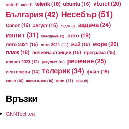
vb.net
(20)
telerik
(18)
ubuntu
(16)
rtklib
(8)
task
(8)
Несебър
(51)
България
(42)
задача
(24)
Сопот
(16)
август
(16)
видео
(8)
изпит
(31)
лято
(19)
класиране
(9)
море
(20)
лято 2021
(15)
май
(15)
лято 2024
(11)
плаж
(18)
почивна станция
(15)
програма
(15)
решение
(25)
пролет 2023
(12)
резултат
(10)
телерик
(34)
файл
(15)
септември
(14)
юли
(11)
хотел
(10)
южен плаж
(10)
юни
(9)
Връзки
GNNTech.eu