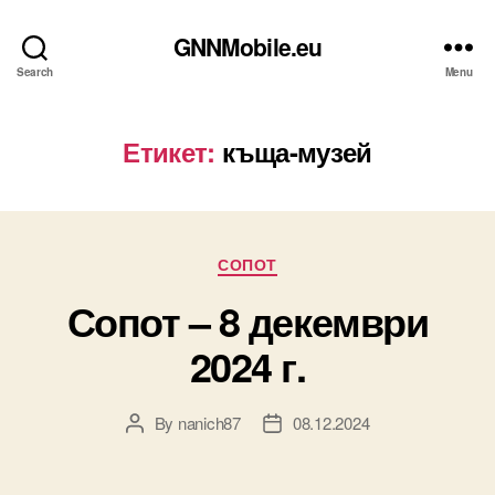
GNNMobile.eu
Search
Menu
Етикет:
къща-музей
Categories
СОПОТ
Сопот – 8 декември
2024 г.
By
nanich87
08.12.2024
Post
Post
author
date