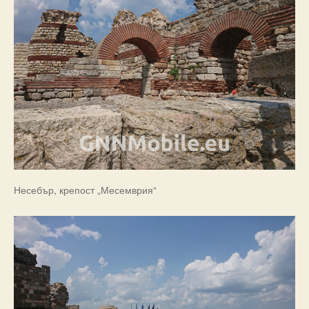
Несебър, крепост „Месемврия“