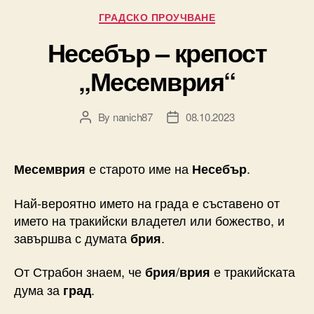
Categories
ГРАДСКО ПРОУЧВАНЕ
Несебър – крепост
„Месемврия“
By
nanich87
08.10.2023
Post
Post
author
date
е старото име на
.
Месемврия
Несебър
Най-вероятно името на града е съставено от
името на тракийски владетел или божество, и
завършва с думата
.
брия
От Страбон знаем, че
/
е тракийската
брия
врия
дума за
.
град