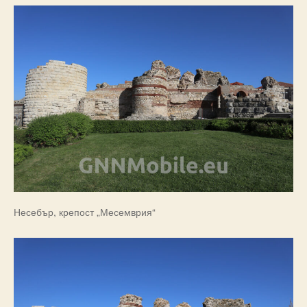
Несебър, крепост „Месемврия“