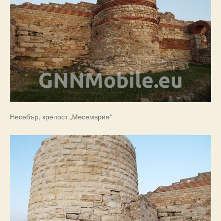
Несебър, крепост „Месемврия“