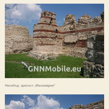
Несебър, крепост „Месемврия“