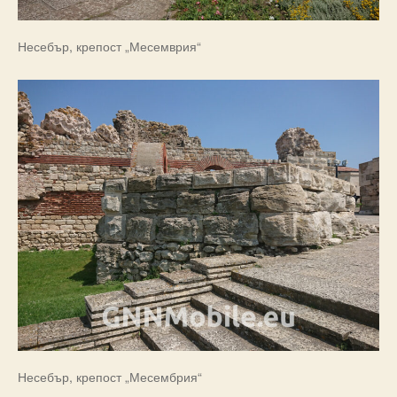
Несебър, крепост „Месемврия“
Несебър, крепост „Месембрия“