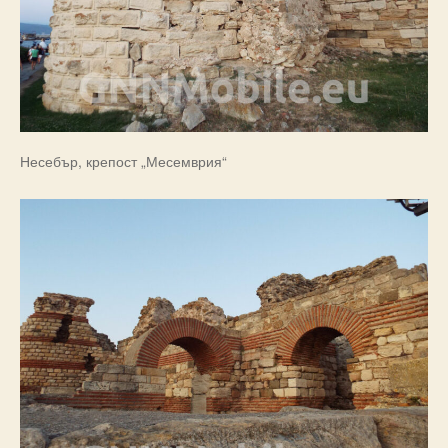
Несебър, крепост „Месемврия“