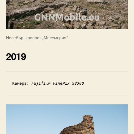
Несебър, крепост „Месемврия“
2019
Камера: 
Fujifilm FinePix S8300