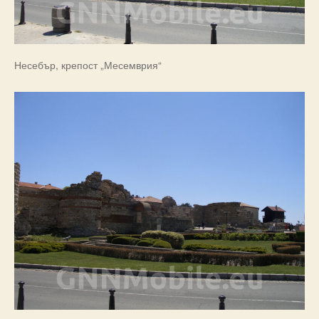
Несебър, крепост „Месемврия“