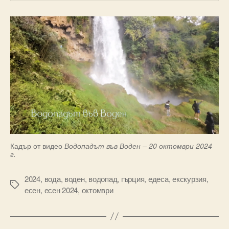
Кадър от видео
Водопадът във Воден – 20 октомври 2024
г.
2024
,
вода
,
воден
,
водопад
,
гърция
,
едеса
,
екскурзия
,
Tags
есен
,
есен 2024
,
октомври