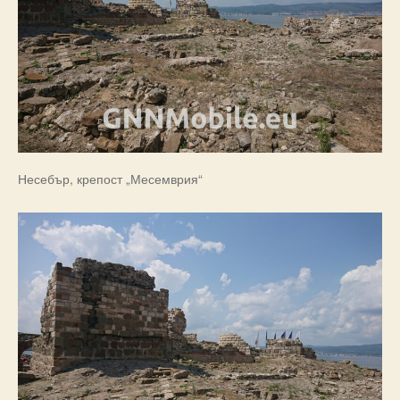
Несебър, крепост „Месемврия“