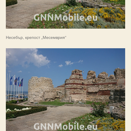
Несебър, крепост „Месемврия“