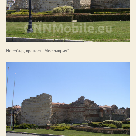
Несебър, крепост „Месемврия“