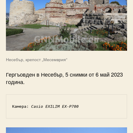
Несебър, крепост „Месемврия“
Гергъовден в Несебър, 5 снимки от 6 май 2023
година.
Камера: 
Casio EXILIM EX-P700