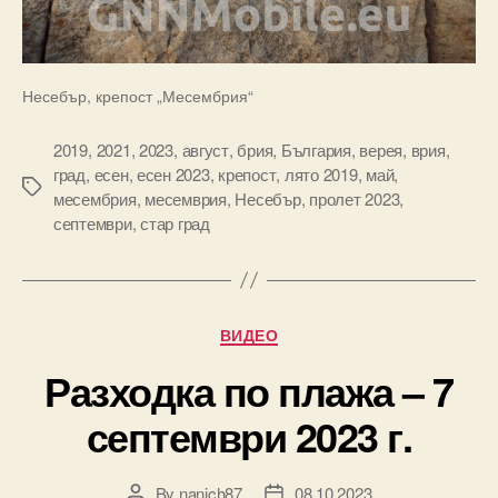
Несебър, крепост „Месембрия“
2019
,
2021
,
2023
,
август
,
брия
,
България
,
верея
,
врия
,
град
,
есен
,
есен 2023
,
крепост
,
лято 2019
,
май
,
Tags
месембрия
,
месемврия
,
Несебър
,
пролет 2023
,
септември
,
стар град
Categories
ВИДЕО
Разходка по плажа – 7
септември 2023 г.
By
nanich87
08.10.2023
Post
Post