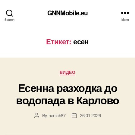
GNNMobile.eu
Search
Menu
Етикет:
есен
Categories
ВИДЕО
Есенна разходка до
водопада в Карлово
By
nanich87
26.01.2026
Post
Post
author
date