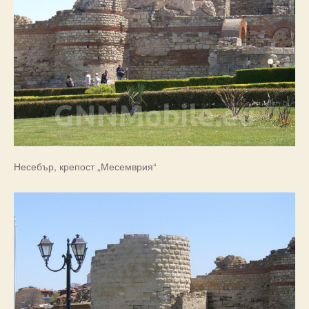
Несебър, крепост „Месемврия“