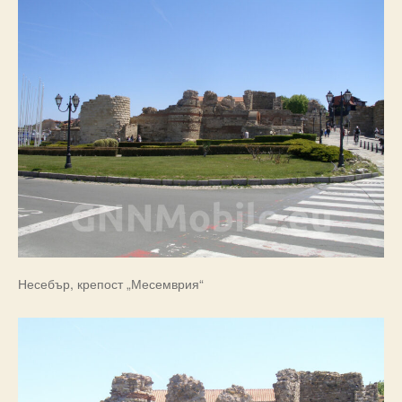
Несебър, крепост „Месемврия“