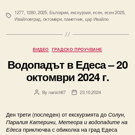
1277
,
1280
,
2025
,
България
,
екскурзия
,
есен
,
есен 2025
,
Tags
Ивайловград
,
октомври
,
паметник
,
цар Ивайло
Categories
ВИДЕО
ГРАДСКО ПРОУЧВАНЕ
Водопадът в Едеса – 20
октомври 2024 г.
By
nanich87
23.10.2024
Post
Post
author
date
Ден трети (последен) от екскурзията до
Солун,
Паралия Катерини, Метеора и водопадите на
приключва с обиколка на град Едеса
Едеса