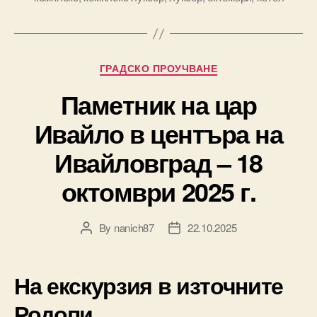
Categories
ГРАДСКО ПРОУЧВАНЕ
Паметник на цар
Ивайло в центъра на
Ивайловград – 18
октомври 2025 г.
By
nanich87
22.10.2025
Post
Post
author
date
На екскурзия в източните
Родопи