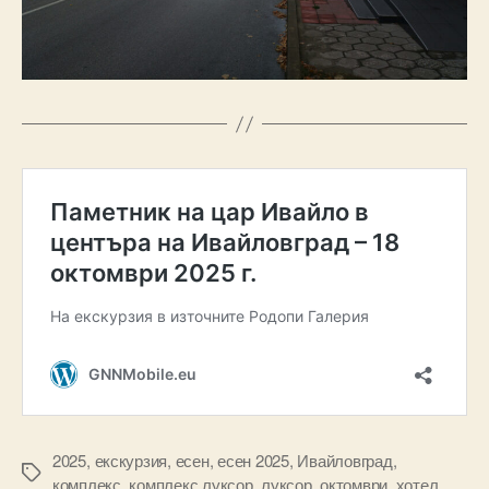
2025
,
екскурзия
,
есен
,
есен 2025
,
Ивайловград
,
Tags
комплекс
,
комплекс луксор
,
луксор
,
октомври
,
хотел