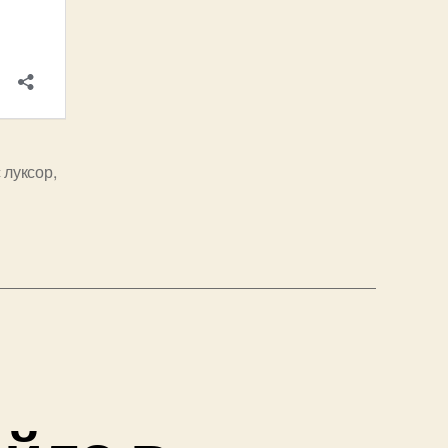
 луксор
,