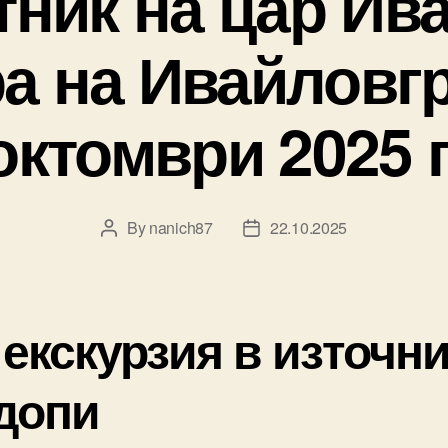
ник на цар Ив
а на Ивайловгр
октомври 2025 г
By
nanich87
22.10.2025
Post
Post
author
date
 екскурзия в източн
допи