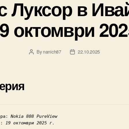
с Луксор в Ива
19 октомври 2025
By
nanich87
22.10.2025
Post
Post
author
date
ерия
ера: 
Nokia 808 PureView
а: 
19 октомври 2025 г.