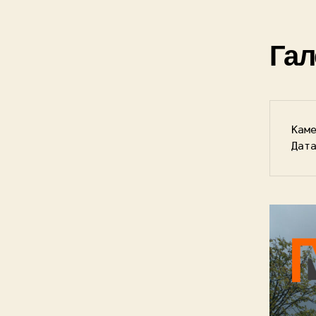
Гал
Кам
Дат