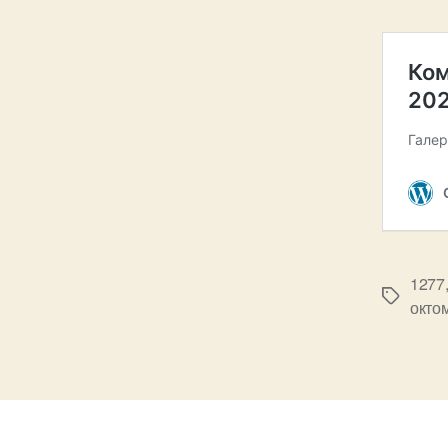
1277
Tags
окто