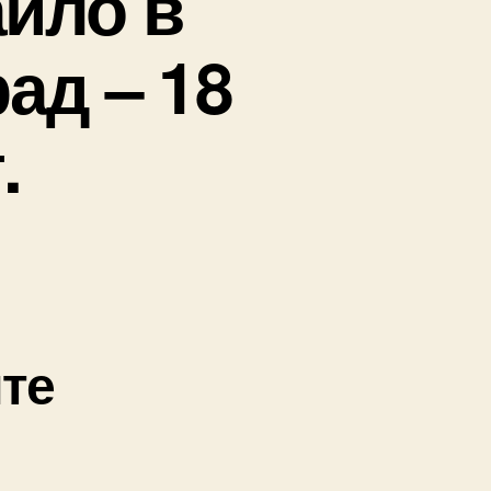
айло в
ад – 18
.
ите