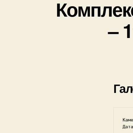
Комплек
– 
Гал
Кам
Дат