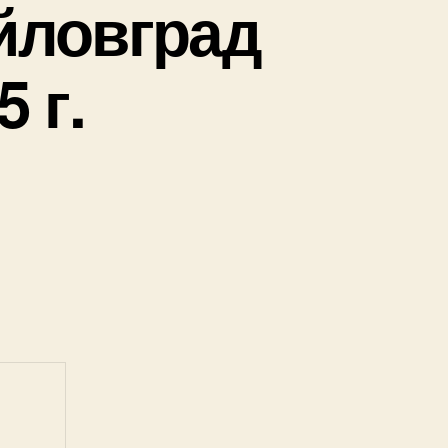
йловград
 г.