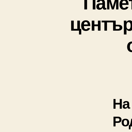
Памет
център
На
Ро