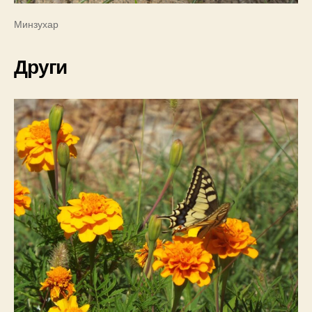
Минзухар
Други