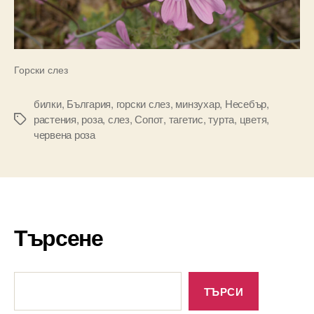
Горски слез
билки
,
България
,
горски слез
,
минзухар
,
Несебър
,
растения
,
роза
,
слез
,
Сопот
,
тагетис
,
турта
,
цветя
,
Tags
червена роза
Търсене
Търсене
ТЪРСИ