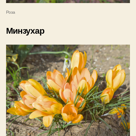
Роза
Минзухар