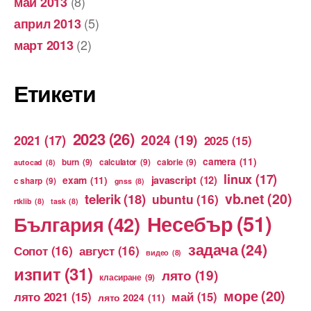
(8)
май 2013
(5)
април 2013
(2)
март 2013
Етикети
2023
(26)
2024
(19)
2021
(17)
2025
(15)
camera
(11)
burn
(9)
calculator
(9)
calorie
(9)
autocad
(8)
linux
(17)
exam
(11)
javascript
(12)
c sharp
(9)
gnss
(8)
vb.net
(20)
telerik
(18)
ubuntu
(16)
rtklib
(8)
task
(8)
Несебър
(51)
България
(42)
задача
(24)
Сопот
(16)
август
(16)
видео
(8)
изпит
(31)
лято
(19)
класиране
(9)
море
(20)
лято 2021
(15)
май
(15)
лято 2024
(11)