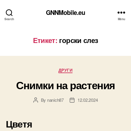
GNNMobile.eu
Search
Menu
Етикет:
горски слез
Categories
ДРУГИ
Снимки на растения
By
nanich87
12.02.2024
Post
Post
author
date
Цветя