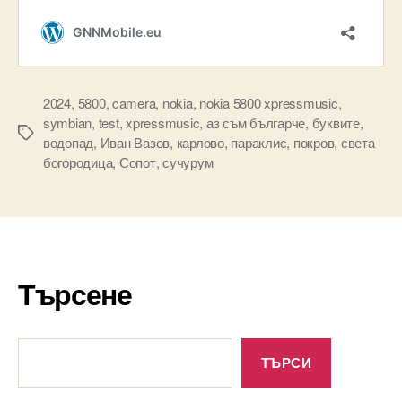
2024
,
5800
,
camera
,
nokia
,
nokia 5800 xpressmusic
,
symbian
,
test
,
xpressmusic
,
аз съм българче
,
буквите
,
Tags
водопад
,
Иван Вазов
,
карлово
,
параклис
,
покров
,
света
богородица
,
Сопот
,
сучурум
Търсене
Търсене
ТЪРСИ