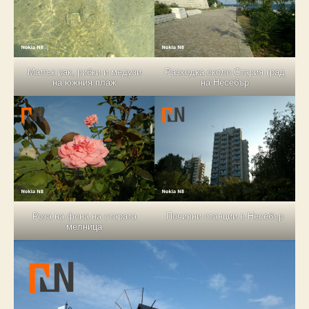
Малък рак, рибки и медузи
Разходка около Стария град
на южния плаж
на Несебър
Роза на фона на старата
Почивни станции в Несебър
мелница