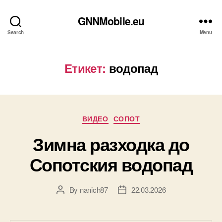
GNNMobile.eu
Search
Menu
Етикет:
водопад
Categories
ВИДЕО
СОПОТ
Зимна разходка до
Сопотския водопад
By
nanich87
22.03.2026
Post
Post
author
date