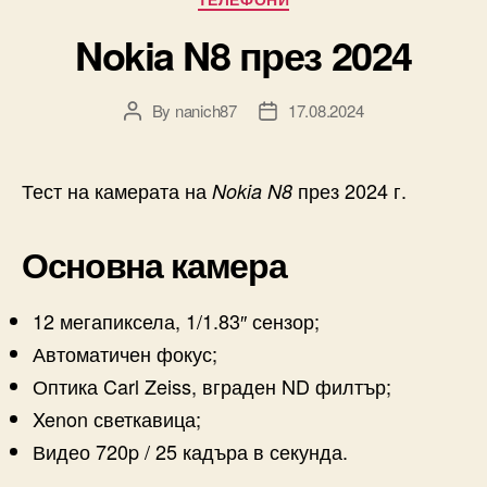
Nokia N8 през 2024
By
nanich87
17.08.2024
Post
Post
author
date
Тест на камерата на
през 2024 г.
Nokia N8
Основна камера
12 мегапиксела, 1/1.83″ сензор;
Автоматичен фокус;
Оптика Carl Zeiss, вграден ND филтър;
Xenon светкавица;
Видео 720p / 25 кадъра в секунда.