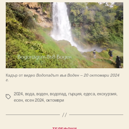
Кадър от видео
Водопадът във Воден – 20 октомври 2024
г.
2024
,
вода
,
воден
,
водопад
,
гърция
,
едеса
,
екскурзия
,
Tags
есен
,
есен 2024
,
октомври
Categories
ТЕЛЕФОНИ