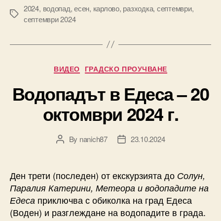
2024
,
водопад
,
есен
,
карлово
,
разходка
,
септември
,
Tags
септември 2024
Categories
ВИДЕО
ГРАДСКО ПРОУЧВАНЕ
Водопадът в Едеса – 20
октомври 2024 г.
By
nanich87
23.10.2024
Post
Post
author
date
Ден трети (последен) от екскурзията до
Солун,
Паралия Катерини, Метеора и водопадите на
приключва с обиколка на град Едеса
Едеса
(Воден) и разглеждане на водопадите в града.