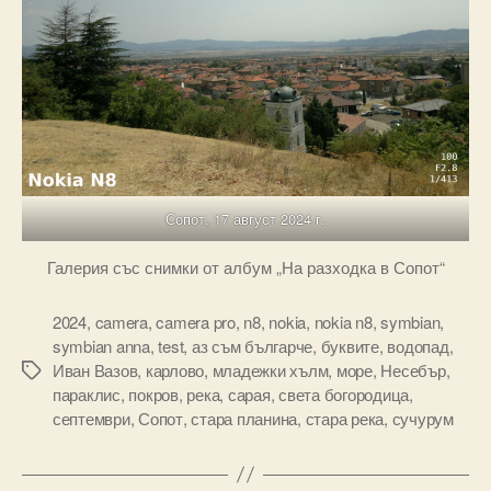
Сопот, 17 август 2024 г.
Галерия със снимки от албум „На разходка в Сопот“
2024
,
camera
,
camera pro
,
n8
,
nokia
,
nokia n8
,
symbian
,
symbian anna
,
test
,
аз съм българче
,
буквите
,
водопад
,
Иван Вазов
,
карлово
,
младежки хълм
,
море
,
Несебър
,
Tags
параклис
,
покров
,
река
,
сарая
,
света богородица
,
септември
,
Сопот
,
стара планина
,
стара река
,
сучурум