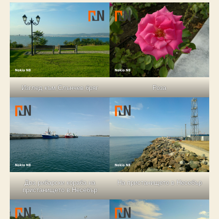
Изглед към Слънчев бряг
Роза
Два рибарски кораба на
На пристанището в Несебър
пристанището в Несебър