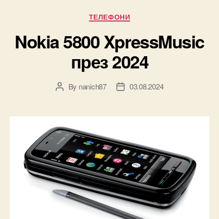
Categories
ТЕЛЕФОНИ
Nokia 5800 XpressMusic
през 2024
By
nanich87
03.08.2024
Post
Post
author
date