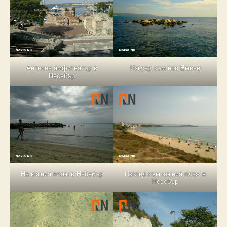
Античен амфитеатър в
Изглед към нос Емине
Несебър
На южния плаж в Несебър
Изглед към южния плаж в
Несебър