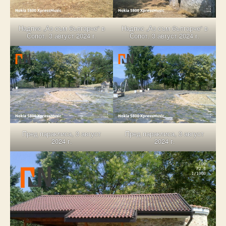
Надпис „Аз съм българче“ в
Надпис „Аз съм българче“ в
Сопот, 3 август 2024 г.
Сопот, 3 август 2024 г.
Пред параклиса, 3 август
Пред параклиса, 3 август
2024 г.
2024 г.