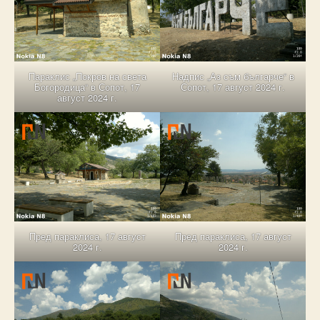
Параклис „Покров на света
Надпис „Аз съм българче“ в
Богородица“ в Сопот, 17
Сопот, 17 август 2024 г.
август 2024 г.
Пред параклиса, 17 август
Пред параклиса, 17 август
2024 г.
2024 г.