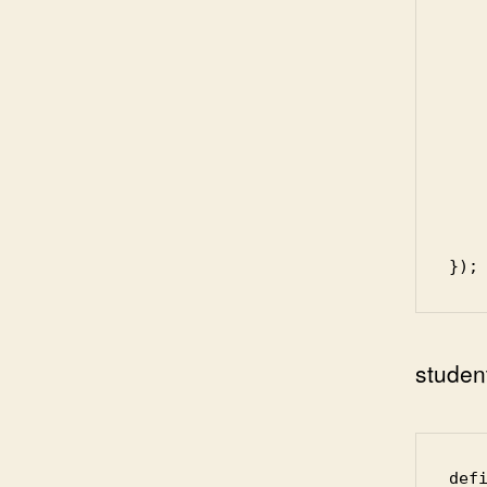
      
     
        
     
        ret
    })();
    return Course;
});
student
defi