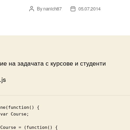
By
nanich87
05.07.2014
Post
Post
author
date
е на задачата с курсове и студенти
.js
ne(function() {




