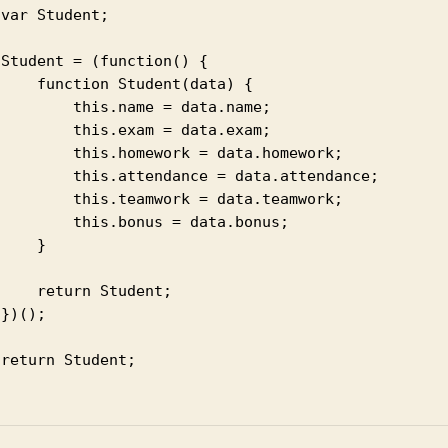




 Student(data) {

 this.name = data.name;

 this.exam = data.exam;

his.homework = data.homework;

s.attendance = data.attendance;

his.teamwork = data.teamwork;

 this.bonus = data.bonus;

    }

urn Student;




