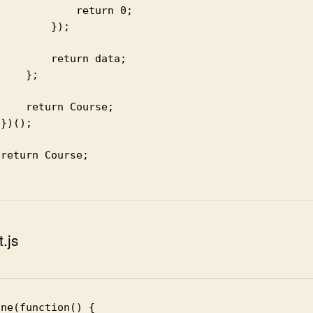
          return 0;

       });

    return data;

   };

urn Course;





.js
ne(function() {
