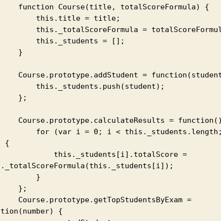
itle, totalScoreFormula) {

  this.title = title;

totalScoreFormula = totalScoreFormula;

  this._students = [];

    }

Student = function(student) {

his._students.push(student);

   };

lculateResults = function() {

var i = 0; i < this._students.length; 
 {

     this._students[i].totalScore = 
s._totalScoreFormula(this._students[i]);

        }

   };

e.getTopStudentsByExam = 
tion(number) {
