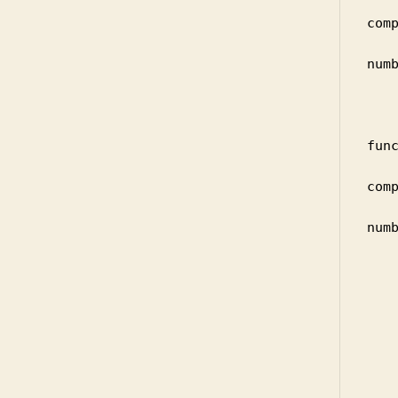
          
comp
            var t
numb
          
     
        Course.prototype.g
func
          
com
            var t
numb
          
     
        function com
            
            
         
      