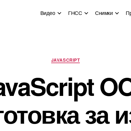
Видео
ГНСС
Снимки
П
Categories
JAVASCRIPT
avaScript O
отовка за 