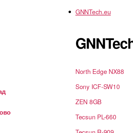
GNNTech.eu
GNNTech
North Edge NX88
Sony ICF-SW10
ад
ZEN 8GB
лово
Tecsun PL-660
Tecsun R-909