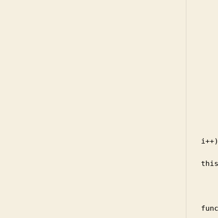
        function Course(t
          
            this._
          
    
        Course.prototype.add
            t
     
        Course.prototype.ca
            for (
i++)
           
thi
    
     
        Course.prototyp
func