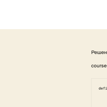
Решени
course
defi
    var Course;
    Course = (function() {