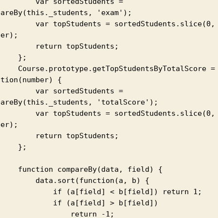
  var sortedStudents = 
areBy(this._students, 'exam');

opStudents = sortedStudents.slice(0, 
er);

  return topStudents;

   };

etTopStudentsByTotalScore = 
tion(number) {

  var sortedStudents = 
pareBy(this._students, 'totalScore');

opStudents = sortedStudents.slice(0, 
er);

  return topStudents;

   };

pareBy(data, field) {

data.sort(function(a, b) {

    if (a[field] < b[field]) return 1;

       if (a[field] > b[field])

              return -1;
