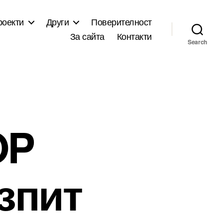
роекти
Други
Поверителност
За сайта
Контакти
Search
OP
изпит