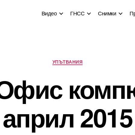
Видео
ГНСС
Снимки
П
Categories
УПЪТВАНИЯ
l] Офис комп
април 2015