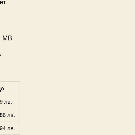
ет,
L
4 MB
/
що
9 лв.
86 лв.
94 лв.