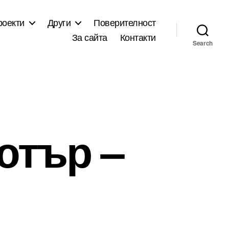
роекти
Други
Поверителност
За сайта
Контакти
Search
ютър –