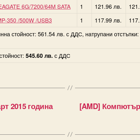
EAGATE 6G/7200/64M SATA
1
121.96 лв.
121.
P-350 /500W /USB3
1
117.99 лв.
117.
на стойност: 561.54 лв. с ДДС, натрупани отстъпки:
стойност:
с ДДС
545.60 лв.
рт 2015 година
[AMD] Компютърн