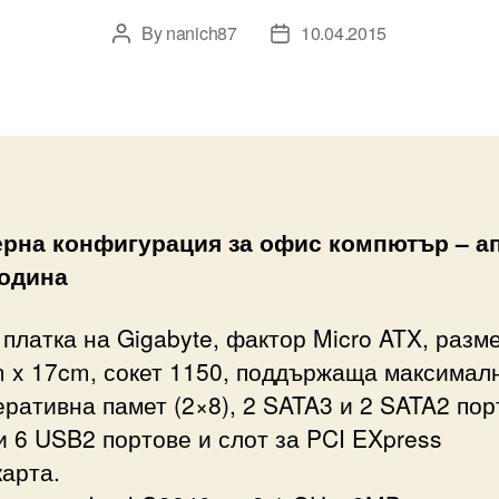
By
nanich87
10.04.2015
Post
Post
author
date
рна конфигурация за офис компютър – а
година
платка на Gigabyte, фактор Micro ATX, разм
 x 17cm, сокет 1150, поддържаща максимал
ративна памет (2×8), 2 SATA3 и 2 SATA2 пор
 6 USB2 портове и слот за PCI EXpress
арта.