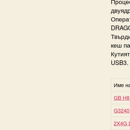
Процес
двуядр
Опера
DRAG
Твърди
кеш па
Кутият
USB3.
Име н
GB H8
G3240
2X4G 