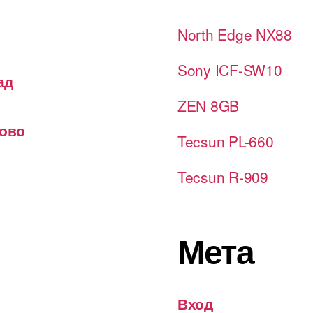
North Edge NX88
Sony ICF-SW10
ад
ZEN 8GB
лово
Tecsun PL-660
Tecsun R-909
Мета
Вход