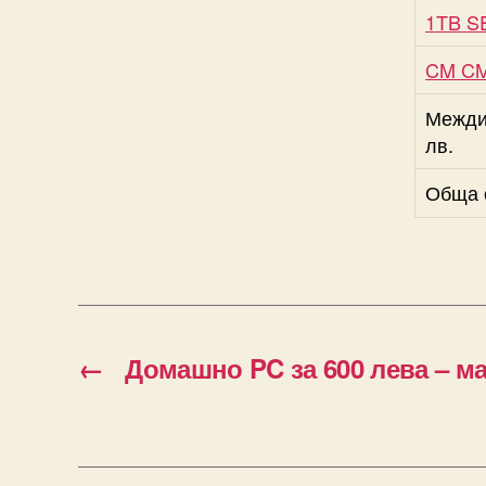
1TB S
CM CM
Междин
лв.
Обща 
←
Домашно PC за 600 лева – ма