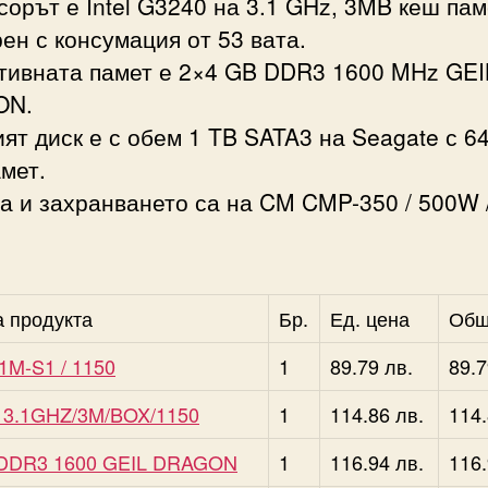
орът е Intel G3240 на 3.1 GHz, 3MB кеш пам
ен с консумация от 53 вата.
тивната памет е 2×4 GB DDR3 1600 MHz GEI
ON.
ят диск е с обем 1 TB SATA3 на Seagate с 6
мет.
а и захранването са на CM CMP-350 / 500W 
а продукта
Бр.
Ед. цена
Об
1M-S1 / 1150
1
89.79 лв.
89.7
 3.1GHZ/3M/BOX/1150
1
114.86 лв.
114.
DDR3 1600 GEIL DRAGON
1
116.94 лв.
116.