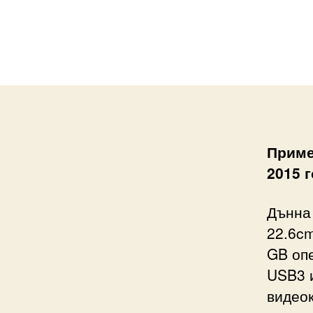
Приме
2015 
Дънна 
22.6cm
GB опе
USB3 и
видеок