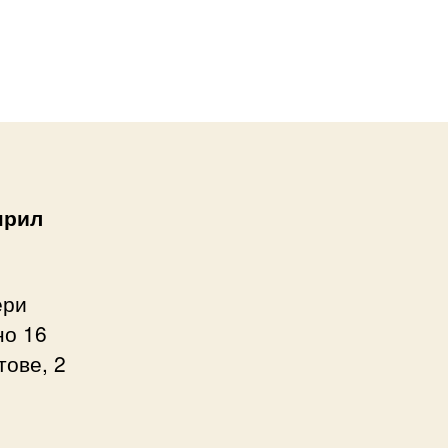
прил
ери
но 16
тове, 2