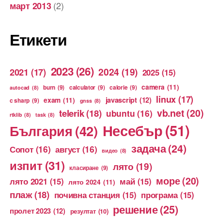
(2)
март 2013
Етикети
2023
(26)
2024
(19)
2021
(17)
2025
(15)
camera
(11)
burn
(9)
calculator
(9)
calorie
(9)
autocad
(8)
linux
(17)
exam
(11)
javascript
(12)
c sharp
(9)
gnss
(8)
vb.net
(20)
telerik
(18)
ubuntu
(16)
rtklib
(8)
task
(8)
Несебър
(51)
България
(42)
задача
(24)
Сопот
(16)
август
(16)
видео
(8)
изпит
(31)
лято
(19)
класиране
(9)
море
(20)
лято 2021
(15)
май
(15)
лято 2024
(11)
плаж
(18)
почивна станция
(15)
програма
(15)
решение
(25)
пролет 2023
(12)
резултат
(10)