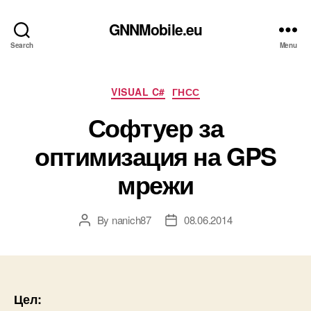
GNNMobile.eu
Search
Menu
Categories
VISUAL C#
ГНСС
Софтуер за
оптимизация на GPS
мрежи
By
nanich87
08.06.2014
Post
Post
author
date
Цел: