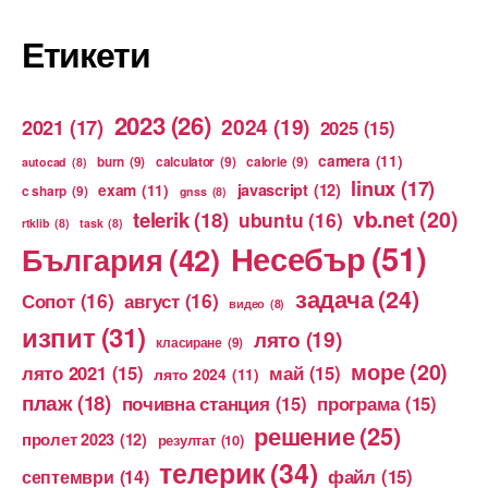
Етикети
2023
(26)
2024
(19)
2021
(17)
2025
(15)
camera
(11)
burn
(9)
calculator
(9)
calorie
(9)
autocad
(8)
linux
(17)
exam
(11)
javascript
(12)
c sharp
(9)
gnss
(8)
vb.net
(20)
telerik
(18)
ubuntu
(16)
rtklib
(8)
task
(8)
Несебър
(51)
България
(42)
задача
(24)
Сопот
(16)
август
(16)
видео
(8)
изпит
(31)
лято
(19)
класиране
(9)
море
(20)
лято 2021
(15)
май
(15)
лято 2024
(11)
плаж
(18)
почивна станция
(15)
програма
(15)
решение
(25)
пролет 2023
(12)
резултат
(10)
телерик
(34)
файл
(15)
септември
(14)