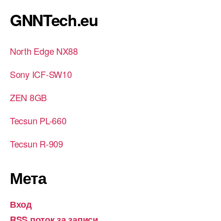
GNNTech.eu
North Edge NX88
Sony ICF-SW10
ZEN 8GB
Tecsun PL-660
Tecsun R-909
Мета
Вход
RSS поток за записи