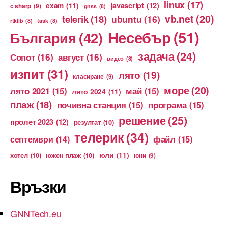
linux
(17)
exam
(11)
javascript
(12)
c sharp
(9)
gnss
(8)
vb.net
(20)
telerik
(18)
ubuntu
(16)
rtklib
(8)
task
(8)
Несебър
(51)
България
(42)
задача
(24)
Сопот
(16)
август
(16)
видео
(8)
изпит
(31)
лято
(19)
класиране
(9)
море
(20)
лято 2021
(15)
май
(15)
лято 2024
(11)
плаж
(18)
почивна станция
(15)
програма
(15)
решение
(25)
пролет 2023
(12)
резултат
(10)
телерик
(34)
файл
(15)
септември
(14)
юли
(11)
хотел
(10)
южен плаж
(10)
юни
(9)
Връзки
GNNTech.eu