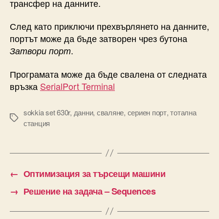
трансфер на данните.
След като приключи прехвърлянето на данните,
портът може да бъде затворен чрез бутона
.
Затвори порт
Програмата може да бъде свалена от следната
връзка
SerialPort Terminal
sokkia set 630r
,
данни
,
сваляне
,
сериен порт
,
тотална
Tags
станция
←
Оптимизация за търсещи машини
→
Решение на задача – Sequences