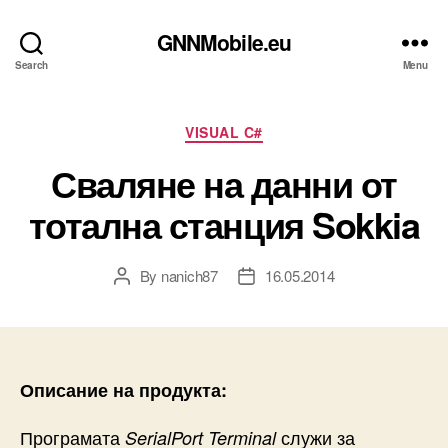
GNNMobile.eu
Search
Menu
Categories
VISUAL C#
Сваляне на данни от
тотална станция Sokkia
By
nanich87
16.05.2014
Post
Post
author
date
Описание на продукта:
Програмата
служи за
SerialPort Terminal