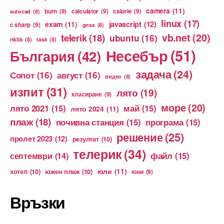
camera
(11)
burn
(9)
calculator
(9)
calorie
(9)
autocad
(8)
linux
(17)
exam
(11)
javascript
(12)
c sharp
(9)
gnss
(8)
vb.net
(20)
telerik
(18)
ubuntu
(16)
rtklib
(8)
task
(8)
Несебър
(51)
България
(42)
задача
(24)
Сопот
(16)
август
(16)
видео
(8)
изпит
(31)
лято
(19)
класиране
(9)
море
(20)
лято 2021
(15)
май
(15)
лято 2024
(11)
плаж
(18)
почивна станция
(15)
програма
(15)
решение
(25)
пролет 2023
(12)
резултат
(10)
телерик
(34)
файл
(15)
септември
(14)
юли
(11)
хотел
(10)
южен плаж
(10)
юни
(9)
Връзки