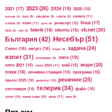
2023
(26)
2024
(19)
2021
(17)
2025
(15)
camera
(11)
burn
(9)
calculator
(9)
calorie
(9)
autocad
(8)
linux
(17)
exam
(11)
javascript
(12)
c sharp
(9)
gnss
(8)
vb.net
(20)
telerik
(18)
ubuntu
(16)
rtklib
(8)
task
(8)
Несебър
(51)
България
(42)
задача
(24)
Сопот
(16)
август
(16)
видео
(8)
изпит
(31)
лято
(19)
класиране
(9)
море
(20)
лято 2021
(15)
май
(15)
лято 2024
(11)
плаж
(18)
почивна станция
(15)
програма
(15)
решение
(25)
пролет 2023
(12)
резултат
(10)
телерик
(34)
файл
(15)
септември
(14)
юли
(11)
хотел
(10)
южен плаж
(10)
юни
(9)
Връзки