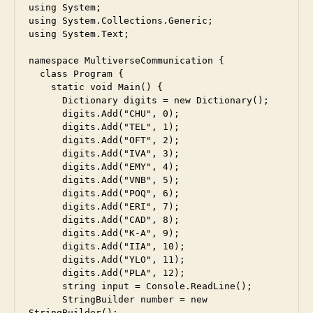
using System;

using System.Collections.Generic;

using System.Text;

namespace MultiverseCommunication {

  class Program {

    static void Main() {

      Dictionary digits = new Dictionary();

      digits.Add("CHU", 0);

      digits.Add("TEL", 1);

      digits.Add("OFT", 2);

      digits.Add("IVA", 3);

      digits.Add("EMY", 4);

      digits.Add("VNB", 5);

      digits.Add("POQ", 6);

      digits.Add("ERI", 7);

      digits.Add("CAD", 8);

      digits.Add("K-A", 9);

      digits.Add("IIA", 10);

      digits.Add("YLO", 11);

      digits.Add("PLA", 12);

      string input = Console.ReadLine();

      StringBuilder number = new 
StringBuilder();
