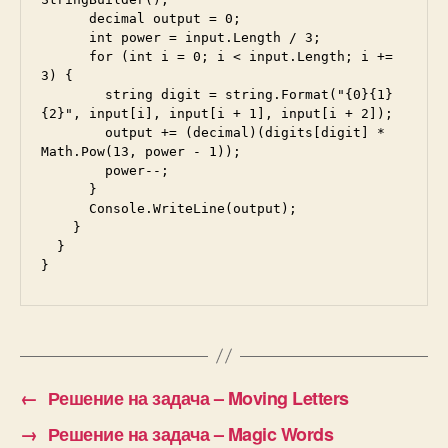
      decimal output = 0;

      int power = input.Length / 3;

      for (int i = 0; i < input.Length; i += 
3) {

        string digit = string.Format("{0}{1}
{2}", input[i], input[i + 1], input[i + 2]);

        output += (decimal)(digits[digit] * 
Math.Pow(13, power - 1));

        power--;

      }

      Console.WriteLine(output);

    }

  }

}
←
Решение на задача – Moving Letters
→
Решение на задача – Magic Words