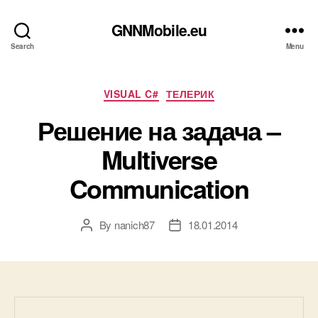
GNNMobile.eu
Search
Menu
Categories
VISUAL C#
ТЕЛЕРИК
Решение на задача –
Multiverse
Communication
By
nanich87
18.01.2014
Post
Post
author
date