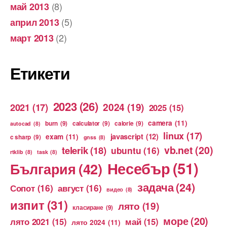
(8)
май 2013
(5)
април 2013
(2)
март 2013
Етикети
2023
(26)
2024
(19)
2021
(17)
2025
(15)
camera
(11)
burn
(9)
calculator
(9)
calorie
(9)
autocad
(8)
linux
(17)
exam
(11)
javascript
(12)
c sharp
(9)
gnss
(8)
vb.net
(20)
telerik
(18)
ubuntu
(16)
rtklib
(8)
task
(8)
Несебър
(51)
България
(42)
задача
(24)
Сопот
(16)
август
(16)
видео
(8)
изпит
(31)
лято
(19)
класиране
(9)
море
(20)
лято 2021
(15)
май
(15)
лято 2024
(11)