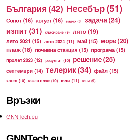
Несебър
(51)
България
(42)
задача
(24)
Сопот
(16)
август
(16)
видео
(8)
изпит
(31)
лято
(19)
класиране
(9)
море
(20)
лято 2021
(15)
май
(15)
лято 2024
(11)
плаж
(18)
почивна станция
(15)
програма
(15)
решение
(25)
пролет 2023
(12)
резултат
(10)
телерик
(34)
файл
(15)
септември
(14)
юли
(11)
хотел
(10)
южен плаж
(10)
юни
(9)
Връзки
GNNTech.eu
GNNTech.eu