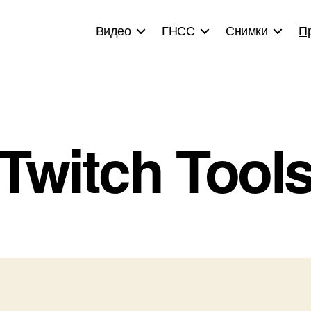
Видео
ГНСС
Снимки
П
Twitch Tool