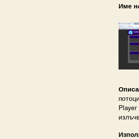
Име н
Описа
потоци
Player
излъч
Изпол