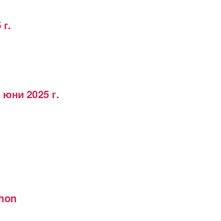
 г.
 юни 2025 г.
thon