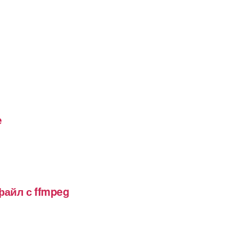
e
файл с ffmpeg