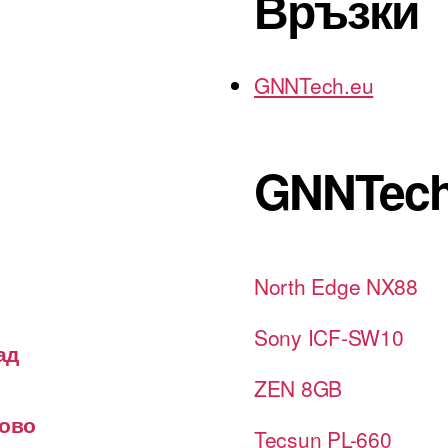
Връзки
GNNTech.eu
GNNTech
North Edge NX88
Sony ICF-SW10
ад
ZEN 8GB
лово
Tecsun PL-660