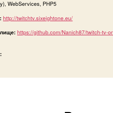
y), WebServices, PHP5
:
http://twitchtv.sixeightone.eu/
лище:
https://github.com/Nanich87/twitch-tv-on
: