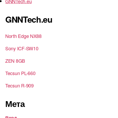
GNNTech.eu
GNNTech.eu
North Edge NX88
Sony ICF-SW10
ZEN 8GB
Tecsun PL-660
Tecsun R-909
Мета
Вход