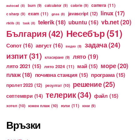
camera
(11)
burn
(9)
calculator
(9)
calorie
(9)
autocad
(8)
linux
(17)
exam
(11)
javascript
(12)
c sharp
(9)
gnss
(8)
vb.net
(20)
telerik
(18)
ubuntu
(16)
rtklib
(8)
task
(8)
Несебър
(51)
България
(42)
задача
(24)
Сопот
(16)
август
(16)
видео
(8)
изпит
(31)
лято
(19)
класиране
(9)
море
(20)
лято 2021
(15)
май
(15)
лято 2024
(11)
плаж
(18)
почивна станция
(15)
програма
(15)
решение
(25)
пролет 2023
(12)
резултат
(10)
телерик
(34)
файл
(15)
септември
(14)
юли
(11)
хотел
(10)
южен плаж
(10)
юни
(9)
Връзки