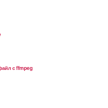
e
файл с ffmpeg