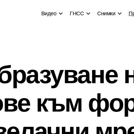
Видео
ГНСС
Снимки
П
бразуване н
ве към фор
велачни мр