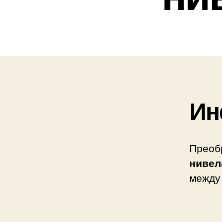
Ин
Преоб
нивел
между 