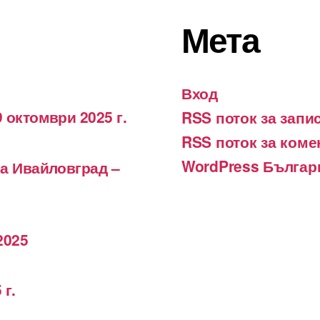
Мета
Вход
 октомври 2025 г.
RSS поток за запи
RSS поток за коме
WordPress Българ
на Ивайловград –
2025
 г.