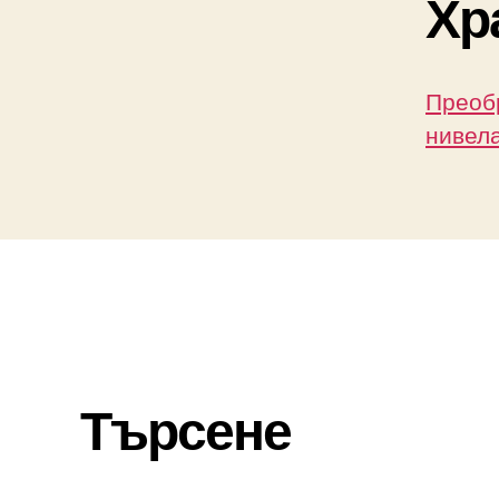
Хр
Преоб
нивел
Търсене