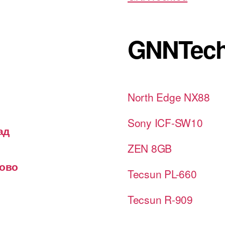
GNNTech
North Edge NX88
Sony ICF-SW10
ад
ZEN 8GB
лово
Tecsun PL-660
Tecsun R-909