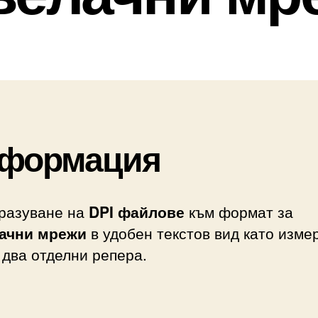
формация
разуване на
DPI файлове
към формат за
ачни мрежи
в удобен текстов вид като изме
два отделни репера.