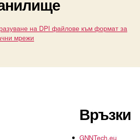
анилище
разуване на DPI файлове към формат за
ачни мрежи
Връзки
GNNTech.eu