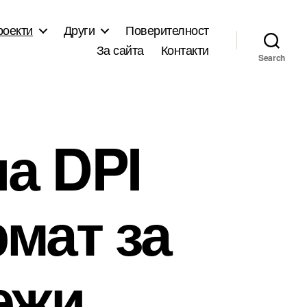
роекти
Други
Поверителност
За сайта
Контакти
Search
а DPI
мат за
ежи