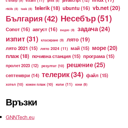
c sharp
(9)
gnss
(8)
vb.net
(20)
telerik
(18)
ubuntu
(16)
rtklib
(8)
task
(8)
Несебър
(51)
България
(42)
задача
(24)
Сопот
(16)
август
(16)
видео
(8)
изпит
(31)
лято
(19)
класиране
(9)
море
(20)
лято 2021
(15)
май
(15)
лято 2024
(11)
плаж
(18)
почивна станция
(15)
програма
(15)
решение
(25)
пролет 2023
(12)
резултат
(10)
телерик
(34)
файл
(15)
септември
(14)
юли
(11)
хотел
(10)
южен плаж
(10)
юни
(9)
Връзки
GNNTech.eu