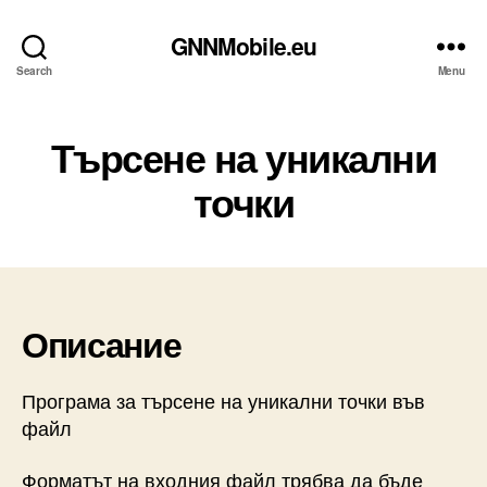
GNNMobile.eu
Search
Menu
Търсене на уникални
точки
Описание
Програма за търсене на уникални точки във
файл
Форматът на входния файл трябва да бъде