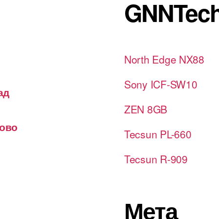
GNNTech
North Edge NX88
Sony ICF-SW10
ад
ZEN 8GB
лово
Tecsun PL-660
Tecsun R-909
Мета