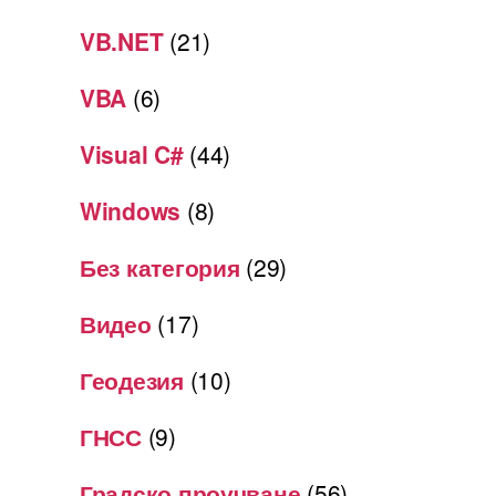
VB.NET
(21)
VBA
(6)
Visual C#
(44)
Windows
(8)
Без категория
(29)
Видео
(17)
Геодезия
(10)
ГНСС
(9)
Градско проучване
(56)