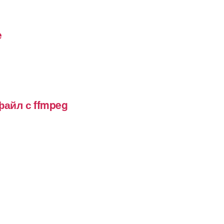
e
файл с ffmpeg