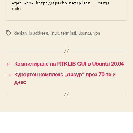
wget -qO- http://ipecho.net/plain | xargs 
echo
debian
,
ip address
,
linux
,
terminal
,
ubuntu
,
vpn
Tags
←
Компилиране на RTKLIB GUI в Ubuntu 20.04
→
Курортен комплекс „Лазур“ през 70-те и
днес