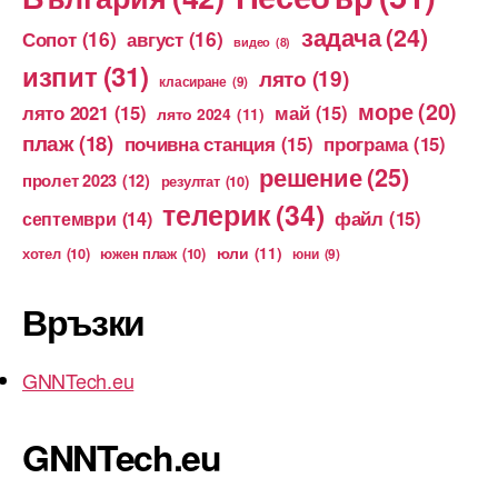
задача
(24)
Сопот
(16)
август
(16)
видео
(8)
изпит
(31)
лято
(19)
класиране
(9)
море
(20)
лято 2021
(15)
май
(15)
лято 2024
(11)
плаж
(18)
почивна станция
(15)
програма
(15)
решение
(25)
пролет 2023
(12)
резултат
(10)
телерик
(34)
файл
(15)
септември
(14)
юли
(11)
хотел
(10)
южен плаж
(10)
юни
(9)
Връзки
GNNTech.eu
GNNTech.eu