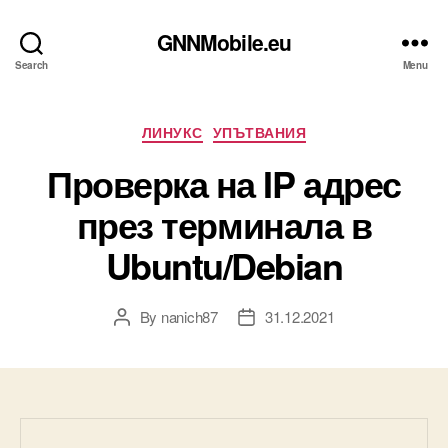
GNNMobile.eu
Search
Menu
Categories
ЛИНУКС
УПЪТВАНИЯ
Проверка на IP адрес
през терминала в
Ubuntu/Debian
By
nanich87
31.12.2021
Post
Post
author
date