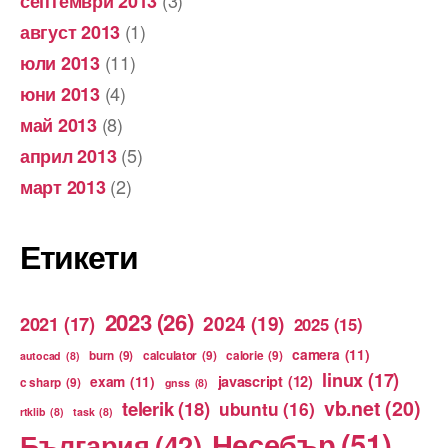
(3)
септември 2013
(1)
август 2013
(11)
юли 2013
(4)
юни 2013
(8)
май 2013
(5)
април 2013
(2)
март 2013
Етикети
2023
(26)
2024
(19)
2021
(17)
2025
(15)
camera
(11)
burn
(9)
calculator
(9)
calorie
(9)
autocad
(8)
linux
(17)
exam
(11)
javascript
(12)
c sharp
(9)
gnss
(8)
vb.net
(20)
telerik
(18)
ubuntu
(16)
rtklib
(8)
task
(8)
Несебър
(51)
България
(42)