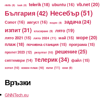
vb.net
(20)
telerik
(18)
ubuntu
(16)
rtklib
(8)
task
(8)
Несебър
(51)
България
(42)
задача
(24)
Сопот
(16)
август
(16)
видео
(8)
изпит
(31)
лято
(19)
класиране
(9)
море
(20)
лято 2021
(15)
май
(15)
лято 2024
(11)
плаж
(18)
почивна станция
(15)
програма
(15)
решение
(25)
пролет 2023
(12)
резултат
(10)
телерик
(34)
файл
(15)
септември
(14)
юли
(11)
хотел
(10)
южен плаж
(10)
юни
(9)
Връзки
GNNTech.eu