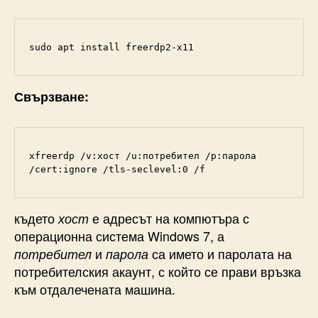
sudo apt install freerdp2-x11
Свързване:
xfreerdp /v:хост /u:потребител /p:парола 
/cert:ignore /tls-seclevel:0 /f
където
е адресът на компютъра с
хост
операционна система Windows 7, а
и
са името и паролата на
потребител
парола
потребителския акаунт, с който се прави връзка
към отдалечената машина.