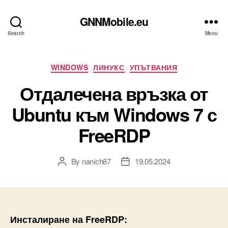
GNNMobile.eu
Search
Menu
Categories
WINDOWS
ЛИНУКС
УПЪТВАНИЯ
Отдалечена връзка от
Ubuntu към Windows 7 с
FreeRDP
By
nanich87
19.05.2024
Post
Post
author
date
Инсталиране на FreeRDP: