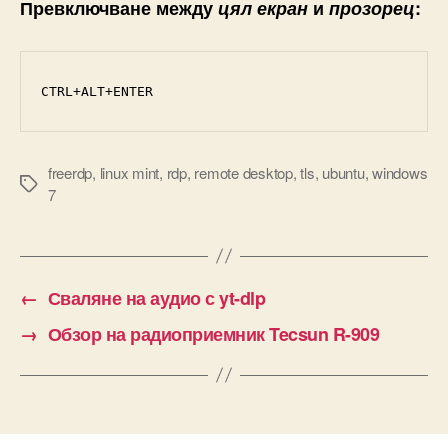
Превключване между
цял екран
и
прозорец
:
CTRL+ALT+ENTER
freerdp
,
linux mint
,
rdp
,
remote desktop
,
tls
,
ubuntu
,
windows
Tags
7
←
Сваляне на аудио с yt-dlp
→
Обзор на радиоприемник Tecsun R-909