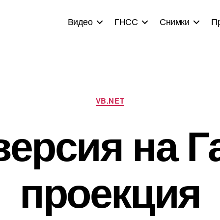
Видео
ГНСС
Снимки
П
Categories
VB.NET
версия на Г
проекция