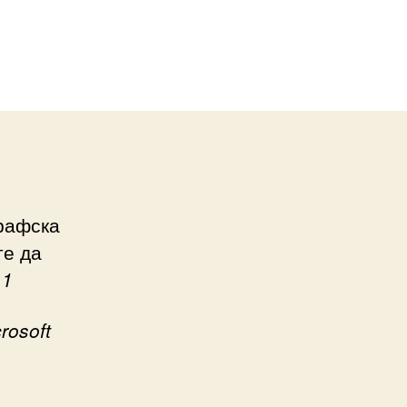
графска
те да
.1
rosoft