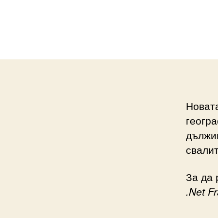
Новата
геогра
дължин
свалит
За да 
.Net F