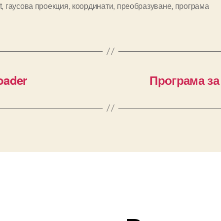
t
,
гаусова проекция
,
координати
,
преобразуване
,
програма
oader
Програма з