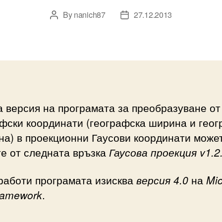
By
nanich87
27.12.2013
Post
Post
author
date
 версия на програмата за преобразуване от
фски координати (географска ширина и гео
а) в проекционни Гаусови координати може
е от следната връзка
Гаусова проекция v1.2
работи програмата изисква
версия 4.0
на
Mic
ramework
.