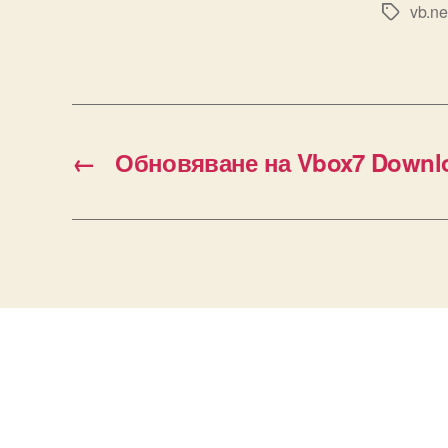
vb.ne
Tags
←
Обновяване на Vbox7 Downl