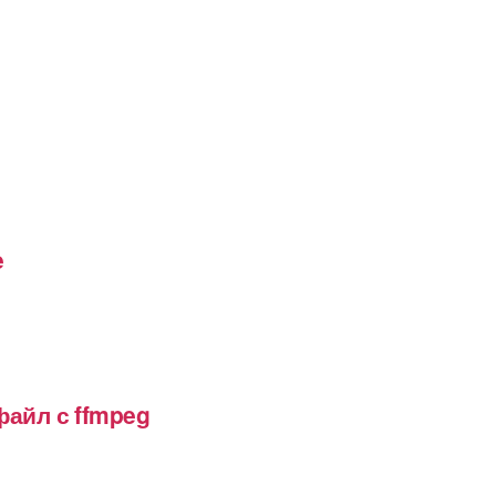
e
файл с ffmpeg