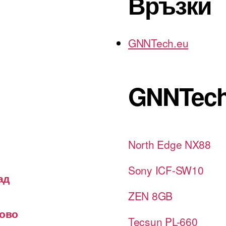
Връзки
GNNTech.eu
GNNTech
North Edge NX88
Sony ICF-SW10
ад
ZEN 8GB
лово
Tecsun PL-660