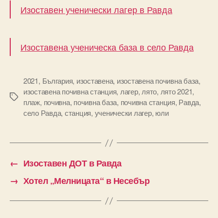
Изоставен ученически лагер в Равда
Изоставена ученическа база в село Равда
2021
,
България
,
изоставена
,
изоставена почивна база
,
изоставена почивна станция
,
лагер
,
лято
,
лято 2021
,
Tags
плаж
,
почивна
,
почивна база
,
почивна станция
,
Равда
,
село Равда
,
станция
,
ученически лагер
,
юли
←
Изоставен ДОТ в Равда
→
Хотел „Мелницата“ в Несебър