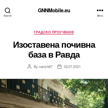
GNNMobile.eu
Search
Menu
Categories
ГРАДСКО ПРОУЧВАНЕ
Изоставена почивна
база в Равда
By
nanich87
02.07.2021
Post
Post
author
date