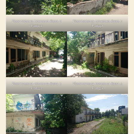
Изоставена почивна база в
Изоставена почивна база в
Равда
Равда
Изоставена почивна база в
Изоставена почивна база в
Равда
Равда