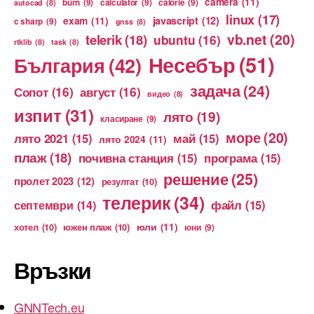
camera
(11)
burn
(9)
calculator
(9)
calorie
(9)
autocad
(8)
linux
(17)
exam
(11)
javascript
(12)
c sharp
(9)
gnss
(8)
vb.net
(20)
telerik
(18)
ubuntu
(16)
rtklib
(8)
task
(8)
Несебър
(51)
България
(42)
задача
(24)
Сопот
(16)
август
(16)
видео
(8)
изпит
(31)
лято
(19)
класиране
(9)
море
(20)
лято 2021
(15)
май
(15)
лято 2024
(11)
плаж
(18)
почивна станция
(15)
програма
(15)
решение
(25)
пролет 2023
(12)
резултат
(10)
телерик
(34)
файл
(15)
септември
(14)
юли
(11)
хотел
(10)
южен плаж
(10)
юни
(9)
Връзки
GNNTech.eu