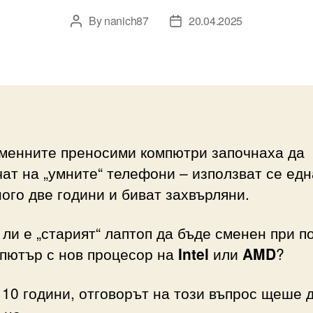
By
nanich87
20.04.2025
Post
Post
author
date
менните преносими компютри започнаха да
ат на „умните“ телефони – използват се едн
ого две години и биват захвърляни.
ли е „старият“ лаптоп да бъде сменен при п
мпютър с нов процесор на
Intel
или
AMD
?
10 години, отговорът на този въпрос щеше 