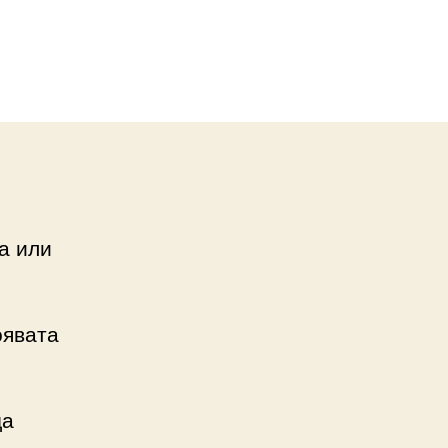
а или
оявата
да