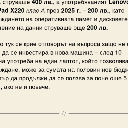
.
струваше
400 лв.
, а употребяваният
Lenov
Pad X220
клас А
през
2025 г.
–
200 лв.
, като
ждането на оперативната памет и дисковете
нение на данни струваше още
200 лв.
о тук се крие отговорът на въпроса защо не 
 да се инвестира в нова машина – след 10
а употреба на един лаптоп, който позволяв
аждане, може за сумата на половин нов бюд
ър да продължи да се ползва за поне още 5
, ако не и повече.