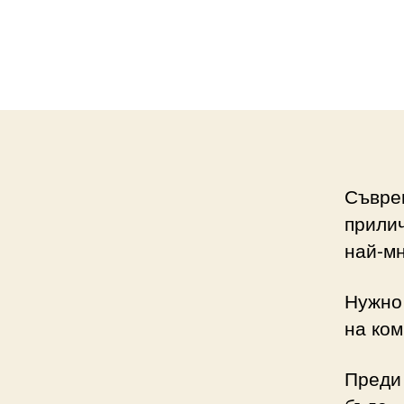
Съвре
прилич
най-мн
Нужно 
на ко
Преди 