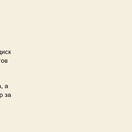
диск
тов
, а
р за