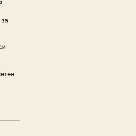
o
 за
си
а
жетен