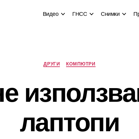
Видео
ГНСС
Снимки
П
Categories
ДРУГИ
КОМПЮТРИ
не използва
лаптопи