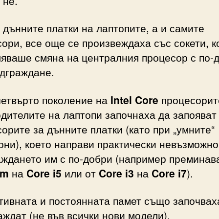
 не.
 дънните платки на лаптопите, а и самите
ори, все още се произвеждаха със сокети, к
ляваше смяна на централния процесор с по-
адграждане.
четвърто поколение на
Intel Core
процесорит
дителите на лаптопи започнаха да запояват
орите за дънните платки (като при „умните“
ни), което направи практически невъзможно
ждането им с по-добри (например преминав
um
на
Core i5
или от
Core i3
на
Core i7
).
тивната и постоянната памет също започвах
аждат (не във всички нови модели).