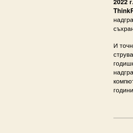
2022 г
Think
надгра
съхра
И точн
струва
годишн
надгр
компют
години