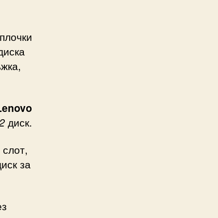
о
 плочки
диска
ъжка,
Lenovo
2
диск.
слот,
иск за
ез