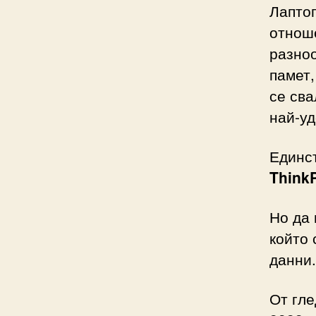
Лапто
отнош
разноо
памет,
се сва
най-уд
Единс
Think
Но да 
който 
данни.
От гле