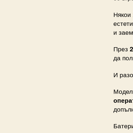
Някои 
естети
и заем
През
2
да пол
И раз
Моделъ
опера
допъл
Батери