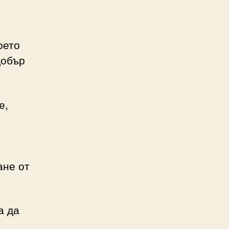
оето
добър
е,
ане от
а да