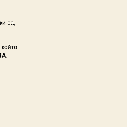
ки са,
 който
MA
.