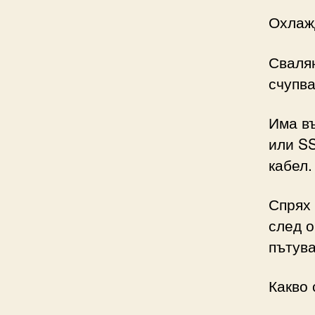
Охлаж
Свалян
счупва
Има въ
или SS
кабел.
Спрях 
след о
пътув
Какво 