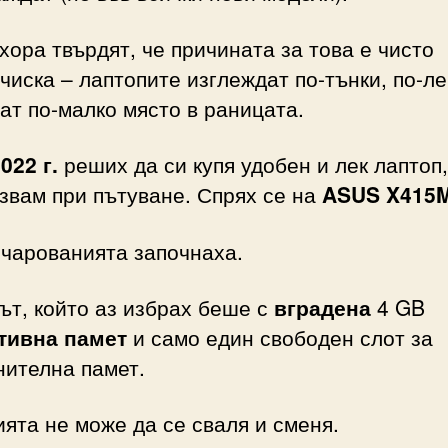
хора твърдят, че причината за това е чисто
чиска – лаптопите изглеждат по-тънки, по-ле
ат по-малко място в раницата.
022 г.
реших да си купя удобен и лек лаптоп,
звам при пътуване. Спрях се на
ASUS X415
очарованията започнаха.
т, който аз избрах беше с
вградена
4 GB
тивна памет
и само един свободен слот за
нителна памет.
ята не може да се сваля и сменя.