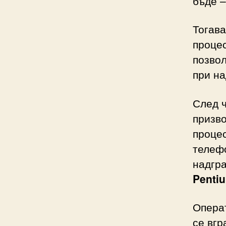
бъде –
Тогава
процес
позво
при н
След 
призво
процес
телефо
надгра
Penti
Опера
се вгр