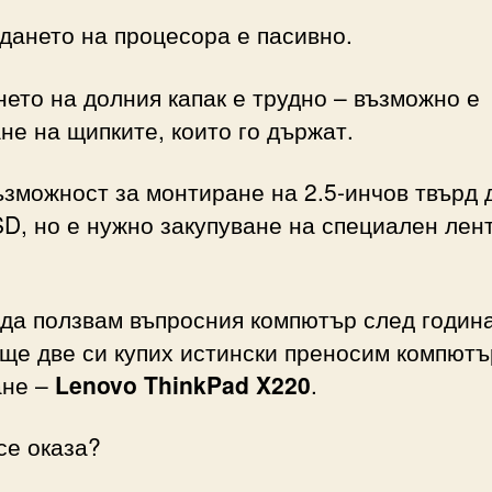
дането на процесора е пасивно.
ето на долния капак е трудно – възможно е
не на щипките, които го държат.
зможност за монтиране на 2.5-инчов твърд 
D, но е нужно закупуване на специален лен
да ползвам въпросния компютър след година
ще две си купих истински преносим компютъ
ане –
Lenovo ThinkPad X220
.
се оказа?