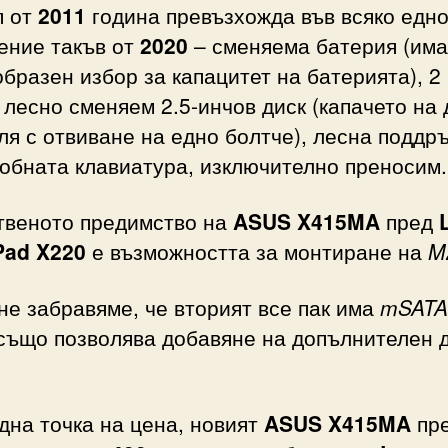
п от
2011
година превъзхожда във всяко едн
ение такъв от
2020
– сменяема батерия (има
бразен избор за капацитет на батерията), 2
 лесно сменяем 2.5-инчов диск (капачето на 
ля с отвиване на едно болтче), лесна поддр
обната клавиатура, изключително преносим.
твеното предимство на
ASUS X415MA
пред
Pad X220
е възможността за монтиране на
M
не забравяме, че вторият все пак има
mSATA
също позволява добавяне на допълнителен д
дна точка на цена, новият
ASUS X415MA
пр