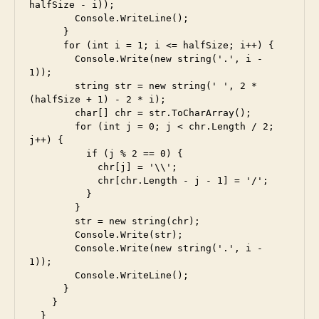
halfSize - i));

        Console.WriteLine();

      }

      for (int i = 1; i <= halfSize; i++) {

        Console.Write(new string('.', i - 
1));

        string str = new string(' ', 2 * 
(halfSize + 1) - 2 * i);

        char[] chr = str.ToCharArray();

        for (int j = 0; j < chr.Length / 2; 
j++) {

          if (j % 2 == 0) {

            chr[j] = '\\';

            chr[chr.Length - j - 1] = '/';

          }

        }

        str = new string(chr);

        Console.Write(str);

        Console.Write(new string('.', i - 
1));

        Console.WriteLine();

      }

    }

  }
