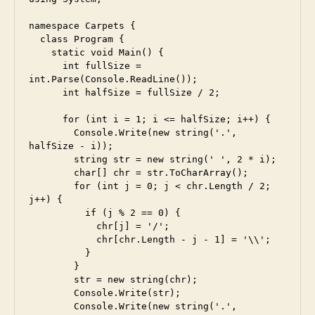
namespace Carpets {

  class Program {

    static void Main() {

      int fullSize = 
int.Parse(Console.ReadLine());

      int halfSize = fullSize / 2;

      for (int i = 1; i <= halfSize; i++) {

        Console.Write(new string('.', 
halfSize - i));

        string str = new string(' ', 2 * i);

        char[] chr = str.ToCharArray();

        for (int j = 0; j < chr.Length / 2; 
j++) {

          if (j % 2 == 0) {

            chr[j] = '/';

            chr[chr.Length - j - 1] = '\\';

          }

        }

        str = new string(chr);

        Console.Write(str);

        Console.Write(new string('.', 