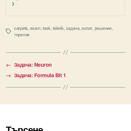
}
carpets
,
exam
,
task
,
telerik
,
задача
,
изпит
,
решение
,
Tags
терелик
←
Задача: Neuron
→
Задача: Formula Bit 1
Търсене