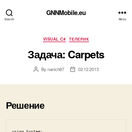
GNNMobile.eu
Search
Menu
Categories
VISUAL C#
ТЕЛЕРИК
Задача: Carpets
By
nanich87
02.12.2013
Post
Post
author
date
Решение
using System;
