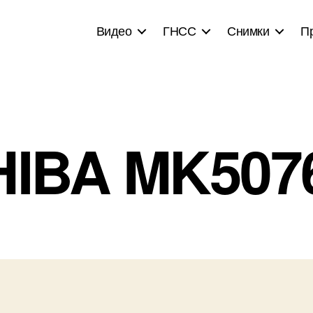
Видео
ГНСС
Снимки
П
HIBA MK507