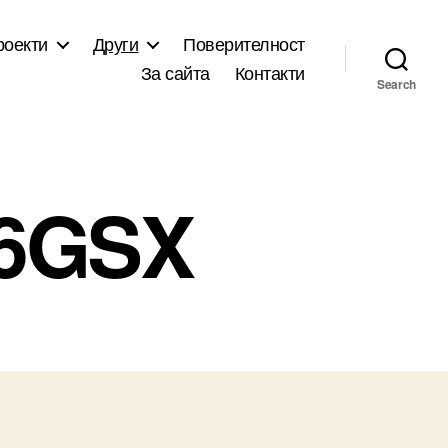
роекти
Други
Поверителност
За сайта
Контакти
Search
6GSX