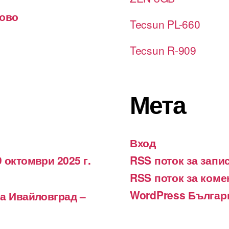
лово
Tecsun PL-660
Tecsun R-909
Мета
Вход
 октомври 2025 г.
RSS поток за запи
RSS поток за коме
WordPress Българ
на Ивайловград –