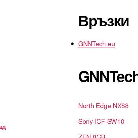
Връзки
GNNTech.eu
GNNTech
North Edge NX88
Sony ICF-SW10
ад
ZEN 8GB