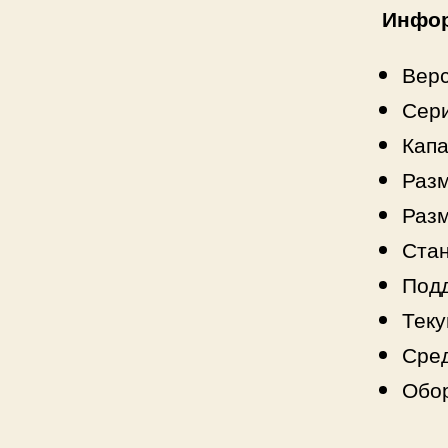
Инфо
Вер
Сер
Капа
Разм
Разм
Стан
Под
Тек
Сред
Обор