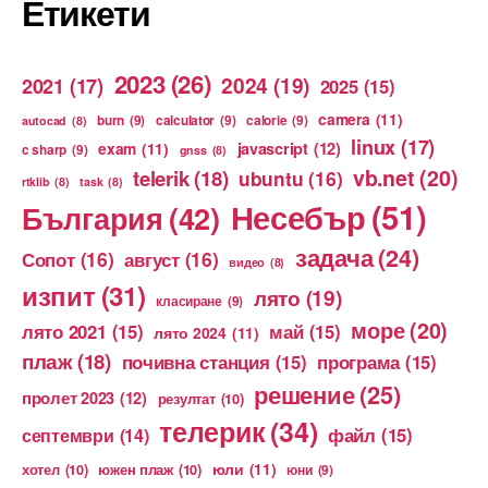
Етикети
2023
(26)
2024
(19)
2021
(17)
2025
(15)
camera
(11)
burn
(9)
calculator
(9)
calorie
(9)
autocad
(8)
linux
(17)
exam
(11)
javascript
(12)
c sharp
(9)
gnss
(8)
vb.net
(20)
telerik
(18)
ubuntu
(16)
rtklib
(8)
task
(8)
Несебър
(51)
България
(42)
задача
(24)
Сопот
(16)
август
(16)
видео
(8)
изпит
(31)
лято
(19)
класиране
(9)
море
(20)
лято 2021
(15)
май
(15)
лято 2024
(11)
плаж
(18)
почивна станция
(15)
програма
(15)
решение
(25)
пролет 2023
(12)
резултат
(10)
телерик
(34)
файл
(15)
септември
(14)
юли
(11)
хотел
(10)
южен плаж
(10)
юни
(9)