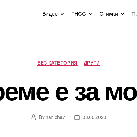
Видео
ГНСС
Снимки
П
Categories
БЕЗ КАТЕГОРИЯ
ДРУГИ
еме е за м
By
nanich87
03.06.2023
Post
Post
author
date