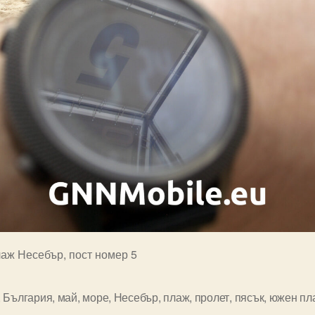
аж Несебър, пост номер 5
,
България
,
май
,
море
,
Несебър
,
плаж
,
пролет
,
пясък
,
южен пл