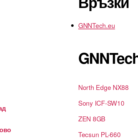
Връзки
GNNTech.eu
GNNTech
North Edge NX88
Sony ICF-SW10
ад
ZEN 8GB
лово
Tecsun PL-660