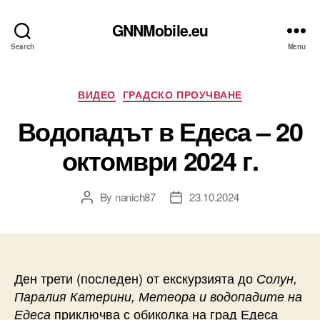
GNNMobile.eu
Search
Menu
Categories
ВИДЕО
ГРАДСКО ПРОУЧВАНЕ
Водопадът в Едеса – 20
октомври 2024 г.
By
nanich87
23.10.2024
Post
Post
author
date
Ден трети (последен) от екскурзията до
Солун,
Паралия Катерини, Метеора и водопадите на
приключва с обиколка на град Едеса
Едеса