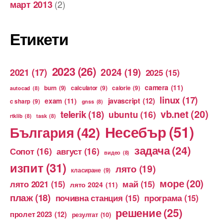
(2)
март 2013
Етикети
2023
(26)
2024
(19)
2021
(17)
2025
(15)
camera
(11)
burn
(9)
calculator
(9)
calorie
(9)
autocad
(8)
linux
(17)
exam
(11)
javascript
(12)
c sharp
(9)
gnss
(8)
vb.net
(20)
telerik
(18)
ubuntu
(16)
rtklib
(8)
task
(8)
Несебър
(51)
България
(42)
задача
(24)
Сопот
(16)
август
(16)
видео
(8)
изпит
(31)
лято
(19)
класиране
(9)
море
(20)
лято 2021
(15)
май
(15)
лято 2024
(11)
плаж
(18)
почивна станция
(15)
програма
(15)
решение
(25)
пролет 2023
(12)
резултат
(10)